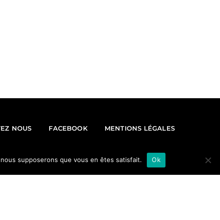
EZ NOUS
FACEBOOK
MENTIONS LÉGALES
e, nous supposerons que vous en êtes satisfait.
Ok