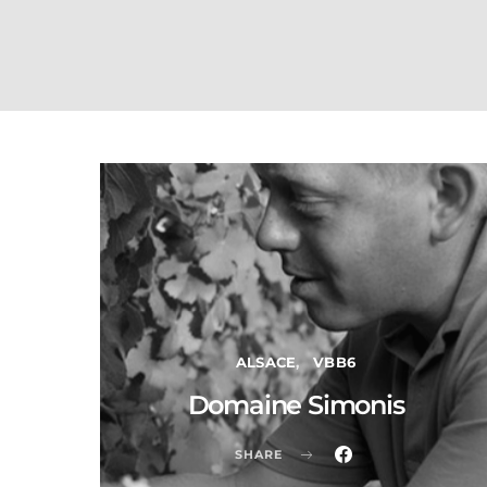
ALSACE
VBB6
Domaine Simonis
SHARE