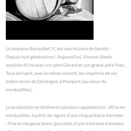
Le domaine Barouillet ? C’est une histoire de famille !
Depuis huit générations ! Aujourd’hui, Vincent Alexis
exploite 45 ha avec son père Gérard et son grand-père Yves.
Tous écrivent, avec la même volonté, les chapitres de ces
belles terres de Dordogne, à Pomport (au coeur du
monbazillac).
La production se décline en plusieurs appellations : 20 ha en
monbazillac, à partir de vignes d’une cinquantaine d’années
; 9 ha en bergerac blanc (parcelles d’une trentaine d’années)