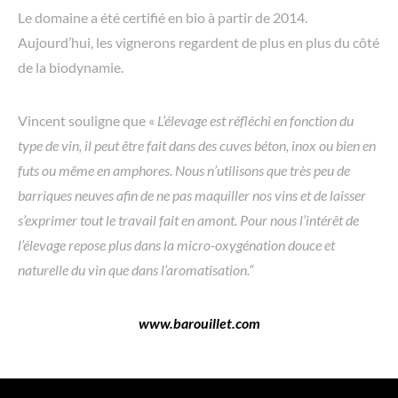
Le domaine a été certifié en bio à partir de 2014.
Aujourd’hui, les vignerons regardent de plus en plus du côté
de la biodynamie.
Vincent souligne que «
L’élevage est réfléchi en fonction du
type de vin, il peut être fait dans des cuves béton, inox ou bien en
futs ou même en amphores. Nous n’utilisons que très peu de
barriques neuves afin de ne pas maquiller nos vins et de laisser
s’exprimer tout le travail fait en amont. Pour nous l’intérêt de
l’élevage repose plus dans la micro-oxygénation douce et
naturelle du vin que dans l’aromatisation.“
www.barouillet.com