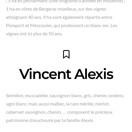
; 5 ha en pécharmant (une vingtaine d’années en moyenne) ;
1 ha en côtes de Bergerac moelleux, sur des vignes
atteignant 40 ans. 9 ha sont également répartis entre
Pomport et Mescoules, qui produisent un blanc sec. Les
vignes ont ici plus de 50 ans.
Vincent Alexis
Sémillon, muscadelle, sauvignon blanc, gris, chenin, ondenc,
ugni blanc, mais aussi malbec, la rare mérille, merlot,
cabernet sauvignon, chenin, … composent le précieux
patrimoine chouchouté par la famille Alexis.