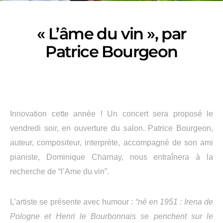
« L’âme du vin », par
Patrice Bourgeon
Innovation cette année ! Un concert sera proposé le
vendredi soir, en ouverture du salon. Patrice Bourgeon,
auteur, compositeur, interprète, accompagné de son ami
pianiste, Dominique Charnay, nous entraînera à la
recherche de “l’Ame du vin”.
L’artiste se présente avec humour :
“né en 1951 : Irena de
Pologne et Henri le Bourbonnais se penchent sur le