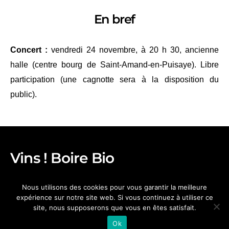
En bref
Concert :
vendredi 24 novembre, à 20 h 30, ancienne
halle (centre bourg de Saint-Amand-en-Puisaye). Libre
participation (une cagnotte sera à la disposition du
public).
Vins ! Boire Bio
CONTACTEZ NOUS
FACEBOOK
Nous utilisons des cookies pour vous garantir la meilleure
MENTIONS LÉGALES
expérience sur notre site web. Si vous continuez à utiliser ce
site, nous supposerons que vous en êtes satisfait.
Association "Entre Terres et Bio"
Ok