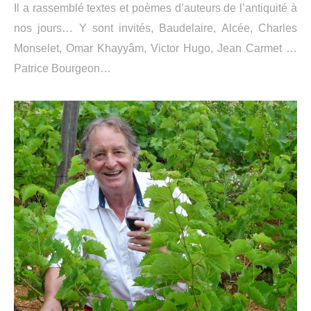
Il a rassemblé textes et poèmes d’auteurs de l’antiquité à
nos jours… Y sont invités, Baudelaire, Alcée, Charles
Monselet, Omar Khayyâm, Victor Hugo, Jean Carmet …
Patrice Bourgeon…