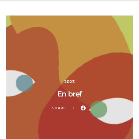
2023
En bref
SHARE