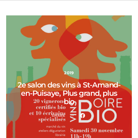
2019
2e salon des vins à St-Amand-
en-Puisaye, Plus grand, plus
bio
SHARE